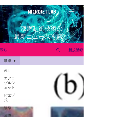
MICROJET LAB
液滴制御技術の
最新ニュースを読む
新規登録
読む
細線
ALL
エアロ
ゾルジ
ェット
ピエゾ
式
細線
薄膜