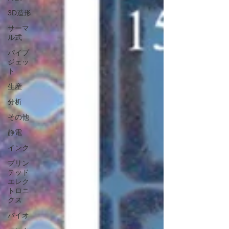
3D造形
サーマ
ル式
パイプ
ジェッ
ト
生産
分析
その他
静電
インク
プリン
テッド
エレク
トロニ
クス
バイオ