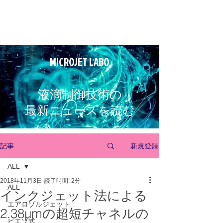
MICROJET LABO
液滴制御技術の
最新ニュースを読む
新規登録
記事
ALL
2018年11月3日
読了時間: 2分
ALL
インクジェット法による
エアロゾルジェット
2.38μmの超短チャネルの
ピエゾ式