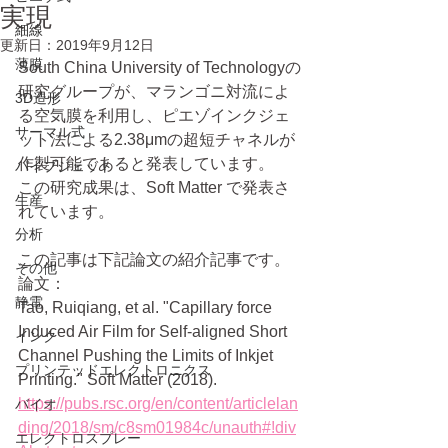
実現
細線
更新日：
2019年9月12日
薄膜
South China University of Technologyの
研究グループが、マランゴニ対流によ
3D造形
る空気膜を利用し、ピエゾインクジェ
サーマル式
ット法による2.38μmの超短チャネルが
作製可能であると発表しています。
パイプジェット
この研究成果は、Soft Matter で発表さ
生産
れています。
分析
この記事は下記論文の紹介記事です。
その他
論文：
静電
Tao, Ruiqiang, et al. "Capillary force 
Induced Air Film for Self-aligned Short 
インク
Channel Pushing the Limits of Inkjet 
プリンテッドエレクトロニクス
Printing." Soft Matter (2018).
https://pubs.rsc.org/en/content/articlelan
バイオ
ding/2018/sm/c8sm01984c/unauth#!div
エレクトロスプレー