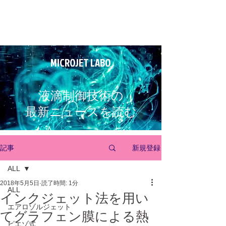
MICROJET LABO
液滴制御技術の
最新ニュースを読む
新規登録
記事
ALL
2018年5月5日
読了時間: 1分
ALL
インクジェット法を用い
エアロゾルジェット
てグラフェン膜による熱
ピエゾ式