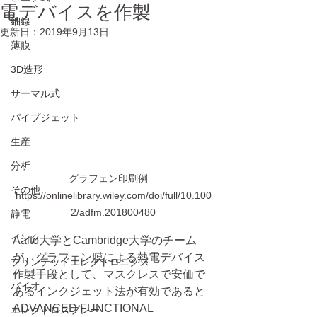
電デバイスを作製
細線
更新日：
2019年9月13日
薄膜
3D造形
サーマル式
パイプジェット
生産
分析
グラフェン印刷例　
その他
https://onlinelibrary.wiley.com/doi/full/10.100
2/adfm.201800480
静電
インク
Aalto大学とCambridge大学のチーム
が、グラフェン膜による熱電デバイス
プリンテッドエレクトロニクス
作製手段として、マスクレスで安価で
バイオ
あるインクジェット法が有効であると
ADVANCED FUNCTIONAL 
エレクトロスプレー