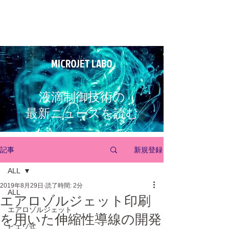
MICROJET LABO
液滴制御技術の
最新ニュースを読む
新規登録
記事
ALL
2019年8月29日
読了時間: 2分
ALL
エアロゾルジェット印刷
エアロゾルジェット
を用いた伸縮性導線の開発
ピエゾ式