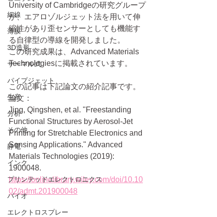
University of Cambridgeの研究グループ
細線
が、エアロゾルジェット法を用いて伸
縮性があり歪センサーとしても機能す
薄膜
る自律型の導線を開発しました。
3D造形
この研究成果は、Advanced Materials 
Technologiesに掲載されています。
サーマル式
パイプジェット
この記事は下記論文の紹介記事です。
生産
論文：
Jing, Qingshen, et al. "Freestanding 
分析
Functional Structures by Aerosol‐Jet 
その他
Printing for Stretchable Electronics and 
Sensing Applications." Advanced 
静電
Materials Technologies (2019): 
インク
1900048.
プリンテッドエレクトロニクス
https://onlinelibrary.wiley.com/doi/10.10
02/admt.201900048
バイオ
エレクトロスプレー