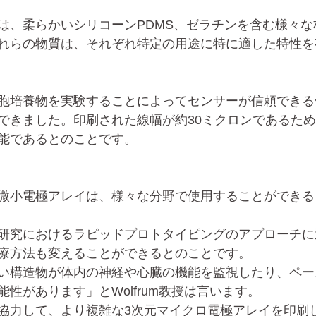
は、柔らかいシリコーンPDMS、ゼラチンを含む様々な
れらの物質は、それぞれ特定の用途に特に適した特性を
胞培養物を実験することによってセンサーが信頼できる
できました。印刷された線幅が約30ミクロンであるた
能であるとのことです。
微小電極アレイは、様々な分野で使用することができる
研究におけるラピッドプロトタイピングのアプローチに
療方法も変えることができるとのことです。
い構造物が体内の神経や心臓の機能を監視したり、ペー
性があります」とWolfrum教授は言います。
協力して、より複雑な3次元マイクロ電極アレイを印刷