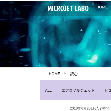
MICROJET LABO
HOME
>
HOME
読む
ALL
エアロゾルジェット
ピ
2018年6月25日
読了時間:
パイプジェット
生産