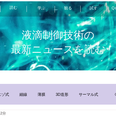
読む
学ぶ
観る
試す
Q
液滴制御技術の
最新ニュースを読む
エゾ式
細線
薄膜
3D造形
サーマル式
 2分
分析
その他
静電
インク