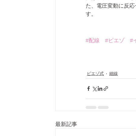
た、電圧変動に反応
す。
#配線
#ピエゾ
#
ピエゾ式
細線
最新記事