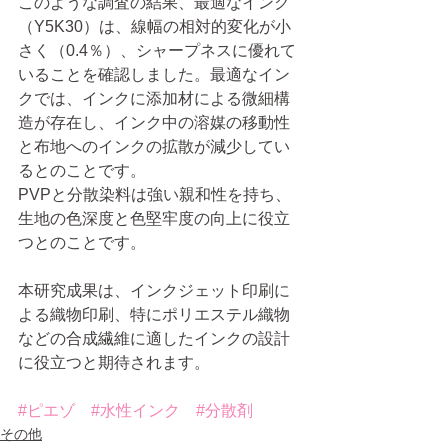
このような調査の結果、最適なインク
（Y5K30）は、線幅の相対的変化が小
さく（0.4％）、シャープネスに優れて
いることを確認しました。最適なイン
クでは、インクに添加材による微細構
造が存在し、インク中の溶媒の移動性
と布地へのインクの拡散が減少してい
るとのことです。
PVPと分散染料は強い親和性を持ち、
生地の色深度と色堅牢度の向上に役立
つとのことです。
本研究成果は、インクジェット印刷に
よる織物印刷、特にポリエステル織物
などの合成繊維に適したインクの設計
に役立つと期待されます。
#ピエゾ
#水性インク
#分散剤
その他