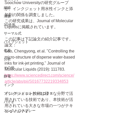
Soochow Universityの研究グループ
細線
が、インクジェット用水性インクと添
加剤の関係を調査しました。
薄膜
この研究成果は、Journal of Molecular 
3D造形
Liquidsに掲載されています。
サーマル式
この記事は下記論文の紹介記事です。
パイプジェット
論文：
生産
Gao, Chengyong, et al. "Controlling the 
micro-structure of disperse water-based 
分析
inks for ink-jet printing." Journal of 
その他
Molecular Liquids (2019): 111783.
https://www.sciencedirect.com/science/
静電
article/abs/pii/S0167732219334853
インク
プリンテッドエレクトロニクス
インクジェット技術は様々な分野で活
用されている技術であり、本技術が活
バイオ
用されている大きな市場の一つがテキ
エレクトロスプレー
スタイルです。