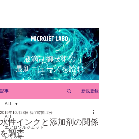
MICROJET LABO
液滴制御技術の
最新ニュースを読む
新規登録
記事
ALL
2019年10月23日
読了時間: 2分
ALL
水性インクと添加剤の関係
エアロゾルジェット
を調査
ピエゾ式