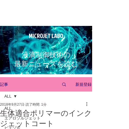
MICROJET LABO
液滴制御技術の
最新ニュースを読む
新規登録
記事
ALL
2018年9月27日
読了時間: 1分
ALL
生体適合ポリマーのインク
エアロゾルジェット
ジェットコート
ピエゾ式