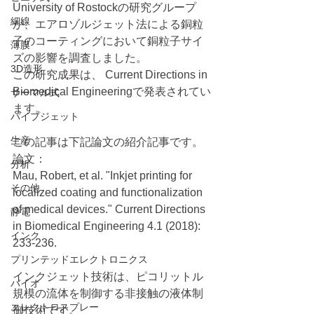
University of Rostockの研究グループ
細線
が、エアロゾルジェット法による銅粒
子のコーティングにおいて銅粒子サイ
薄膜
ズの影響を調査しました。
3D造形
この研究成果は、 Current Directions in 
Biomedical Engineeringで発表されてい
サーマル式
ます。
パイプジェット
生産
この記事は下記論文の紹介記事です。
論文：
分析
Mau, Robert, et al. "Inkjet printing for 
その他
localized coating and functionalization 
of medical devices." Current Directions 
静電
in Biomedical Engineering 4.1 (2018): 
インク
233-236.
プリンテッドエレクトロニクス
インクジェット技術は、ピコリットル
バイオ
規模の流体を制御する非接触の液体制
エレクトロスプレー
御技術です。