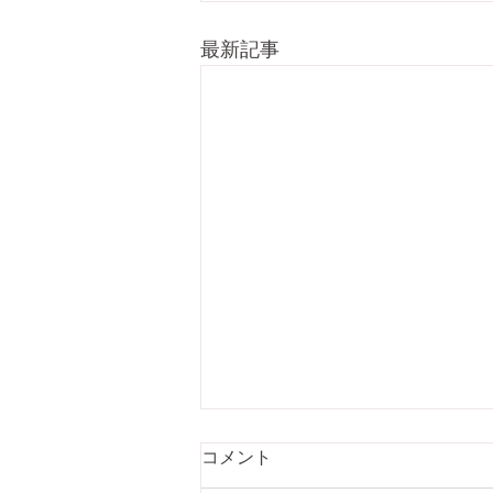
最新記事
液滴壁衝突条件の分析モデル
コメント
を構築