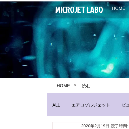
MICROJET LABO
HOME
>
HOME
読む
ALL
エアロゾルジェット
ピ
2020年2月19日
読了時間:
パイプジェット
生産