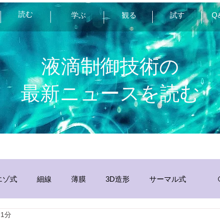
読む
学ぶ
観る
試す
Q
液滴制御技術の
最新ニュースを読む
エゾ式
細線
薄膜
3D造形
サーマル式
 1分
分析
その他
静電
インク