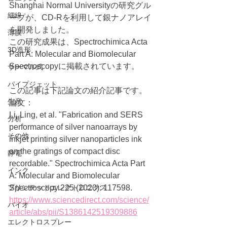
Shanghai Normal Universityの研究グル
細線
ープが、CD-Rを利用して銀ナノアレイ
を開発しました。
薄膜
この研究成果は、Spectrochimica Acta 
3D造形
Part A: Molecular and Biomolecular 
Spectroscopyに掲載されています。
サーマル式
パイプジェット
この記事は下記論文の紹介記事です。
生産
論文：
Li, Ling, et al. "Fabrication and SERS 
分析
performance of silver nanoarrays by 
その他
inkjet printing silver nanoparticles ink 
on the gratings of compact disc 
静電
recordable." Spectrochimica Acta Part 
インク
A: Molecular and Biomolecular 
プリンテッドエレクトロニクス
Spectroscopy 225 (2020): 117598.
https://www.sciencedirect.com/science/
バイオ
article/abs/pii/S1386142519309886
エレクトロスプレー