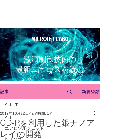
MICROJET LABO
液滴制御技術の
最新ニュースを読む
新規登録
記事
ALL
2019年10月22日
読了時間: 1分
ALL
CD-Rを利用した銀ナノア
エアロゾルジェット
レイの開発
ピエゾ式