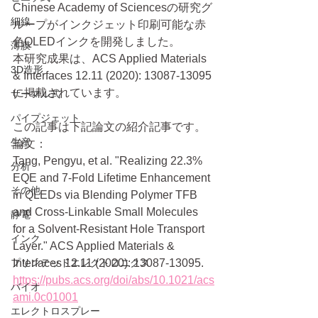
Chinese Academy of Sciencesの研究グ
細線
ループがインクジェット印刷可能な赤
色QLEDインクを開発しました。
薄膜
本研究成果は、ACS Applied Materials 
3D造形
& Interfaces 12.11 (2020): 13087-13095
に掲載されています。
サーマル式
パイプジェット
この記事は下記論文の紹介記事です。
生産
論文：
Tang, Pengyu, et al. "Realizing 22.3% 
分析
EQE and 7-Fold Lifetime Enhancement 
その他
in QLEDs via Blending Polymer TFB 
and Cross-Linkable Small Molecules 
静電
for a Solvent-Resistant Hole Transport 
インク
Layer." ACS Applied Materials & 
プリンテッドエレクトロニクス
Interfaces 12.11 (2020): 13087-13095.
https://pubs.acs.org/doi/abs/10.1021/acs
バイオ
ami.0c01001
エレクトロスプレー