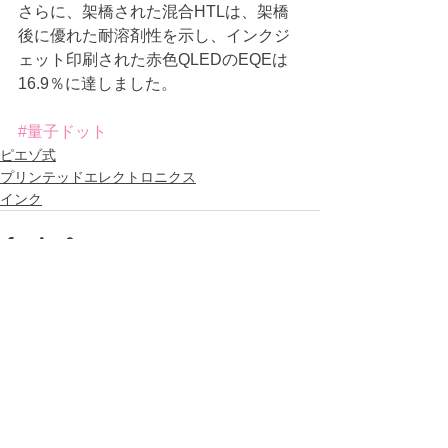
さらに、架橋された混合HTLは、架橋
後に優れた耐溶剤性を示し、インクジ
ェット印刷された赤色QLEDのEQEは
16.9％に達しました。
#量子ドット
ピエゾ式
プリンテッドエレクトロニクス
インク
すべて表示
最新記事