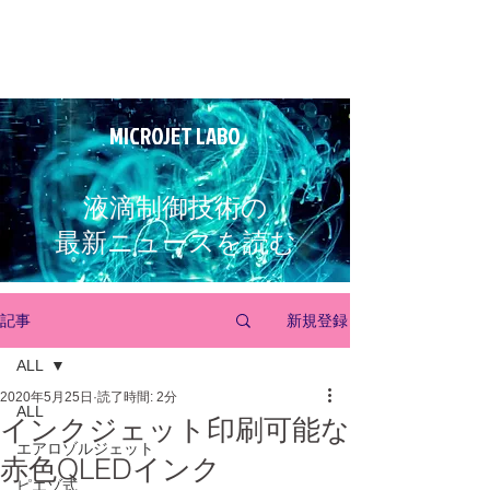
MICROJET LABO
液滴制御技術の
最新ニュースを読む
新規登録
記事
ALL
2020年5月25日
読了時間: 2分
ALL
インクジェット印刷可能な
エアロゾルジェット
赤色QLEDインク
ピエゾ式