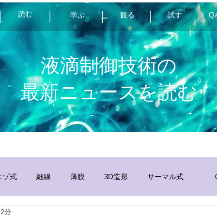
読む
学ぶ
観る
試す
Q
液滴制御技術の
最新ニュースを読む
エゾ式
細線
薄膜
3D造形
サーマル式
 2分
分析
その他
静電
インク