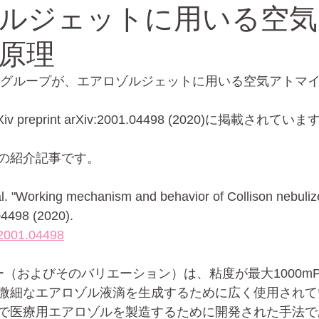
ルジェットに用いる空気
原理
バイオ
エレクトロスプレー
nc.の研究グループが、エアロゾルジェットに用いる空気アト
preprint arXiv:2001.04498 (2020)に掲載されていま
の紹介記事です。
l. "Working mechanism and behavior of Collison nebulize
04498 (2020).
s/2001.04498
ライザー（およびそのバリエーション）は、粘度が最大1000m
微細なエアロゾル液滴を生成するために広く使用されて
で医療用エアロゾルを製造するために開発された手法で