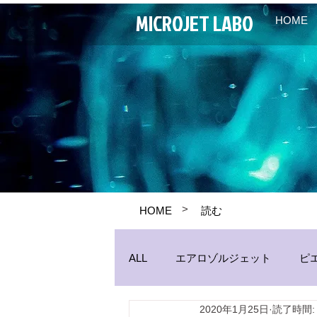
MICROJET LABO
HOME
>
HOME
読む
ALL
エアロゾルジェット
ピ
2020年1月25日
読了時間:
パイプジェット
生産