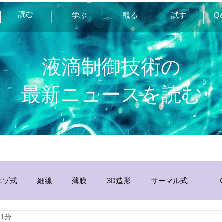
読む
学ぶ
観る
試す
Q
液滴制御技術の
最新ニュースを読む
エゾ式
細線
薄膜
3D造形
サーマル式
 1分
分析
その他
静電
インク