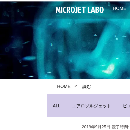
MICROJET LABO
HOME
>
HOME
読む
ALL
エアロゾルジェット
ピ
2019年9月25日
読了時間:
パイプジェット
生産