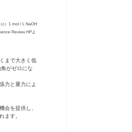
ol / L NaOH
e Review HPよ
くまで大きく低
触角がゼロにな
張力と重力によ
機会を提供し、
れます。