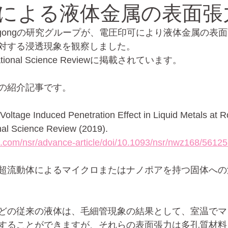
による液体金属の表面張
f Wollongongの研究グループが、電圧印可により液体金属
バイオ
エレクトロスプレー
対する浸透現象を観察しました。
nal Science Reviewに掲載されています。
の紹介記事です。
 "Voltage Induced Penetration Effect in Liquid Metals at 
nal Science Review (2019).
p.com/nsr/advance-article/doi/10.1093/nsr/nwz168/5612
超流動体によるマイクロまたはナノポアを持つ固体への
どの従来の液体は、毛細管現象の結果として、室温でマ
することができますが、それらの表面張力は多孔質材料