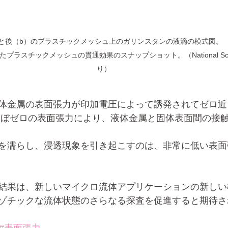
後（b）のプラスチックメッシュ上のガリンスタンの液滴の模式図。 （c）1 m
プラスチックメッシュの貫通効果のスナップショット。（National Scienc
り）
体金属の表面張力が印加電圧によって誘発されてゼロ近
ほぼゼロの表面張力により、液体金属と固体表面間の接
を濡らし、浸透現象を引き起こすのは、非常に低い表面
結果は、新しいマイクロ流体アプリケーションの新しい
ゾチックな流体状態のさらなる探査を促進すると期待さ