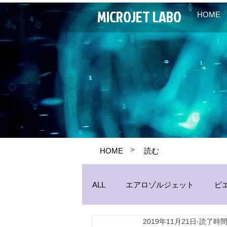
MICROJET LABO
HOME
>
HOME
読む
ALL
エアロゾルジェット
ピ
2019年11月21日
読了時間:
パイプジェット
生産