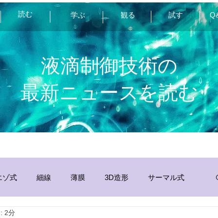
読む
学ぶ
観る
試す
Q
液滴制御技術の
最新ニュースを読む
エゾ式
細線
薄膜
3D造形
サーマル式
 2分
分析
その他
静電
インク