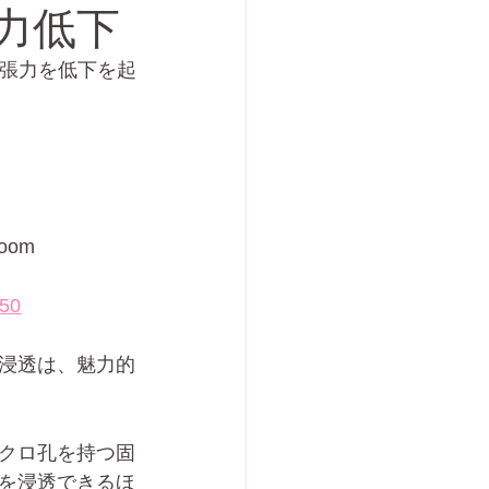
力低下
の表面張力を低下を起
Room 
550
浸透は、魅力的
クロ孔を持つ固
を浸透できるほ